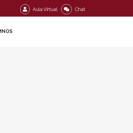
Aula Virtual
Chat
MNOS
N