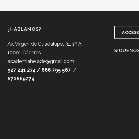
¿HABLAMOS?
ACCESO
Av. Virgen de Guadalupe, 31, 1º A
SÍGUENO
10001 Cáceres
academiahelade@gmail.com
927 241 234 /
666 795 567
/
670669279