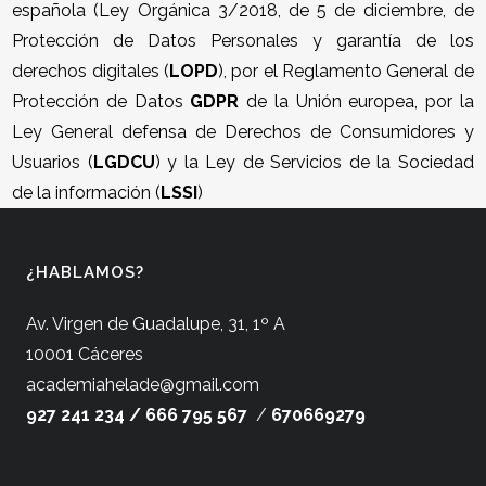
española (Ley Orgánica 3/2018, de 5 de diciembre, de
Protección de Datos Personales y garantía de los
derechos digitales (
LOPD
), por el Reglamento General de
Protección de Datos
GDPR
de la Unión europea, por la
Ley General defensa de Derechos de Consumidores y
Usuarios (
LGDCU
) y la Ley de Servicios de la Sociedad
de la información (
LSSI
)
¿HABLAMOS?
Av. Virgen de Guadalupe, 31, 1º A
10001 Cáceres
academiahelade@gmail.com
927 241 234 /
666 795 567
/
670669279