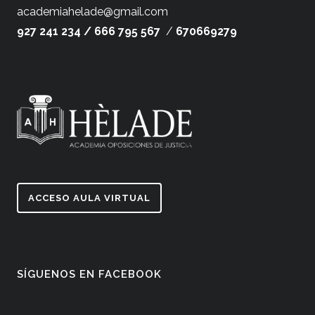
academiahelade@gmail.com
927 241 234 /
666 795 567
/
670669279
ACCESO AULA VIRTUAL
SÍGUENOS EN FACEBOOK