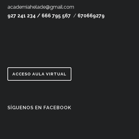
academiahelade@gmail.com
927 241 234 /
666 795 567
/
670669279
ACCESO AULA VIRTUAL
SÍGUENOS EN FACEBOOK