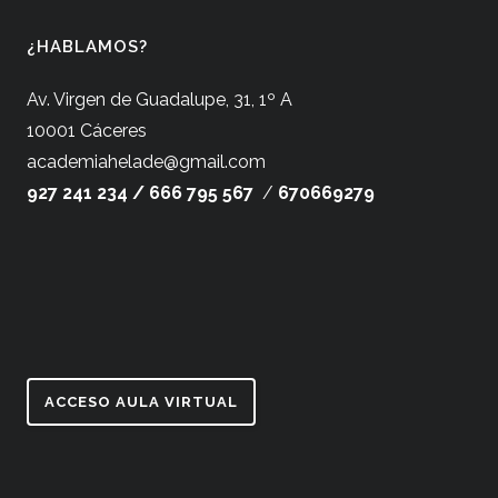
¿HABLAMOS?
Av. Virgen de Guadalupe, 31, 1º A
10001 Cáceres
academiahelade@gmail.com
927 241 234 /
666 795 567
/
670669279
ACCESO AULA VIRTUAL